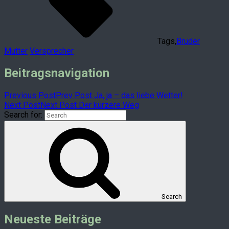
Tags,
Bruder
Mutter
Versprecher
Beitragsnavigation
Previous Post
Prev Post
Ja, ja – das liebe Wetter!
Next Post
Next Post
Der kürzere Weg
Search for:
Search
Neueste Beiträge