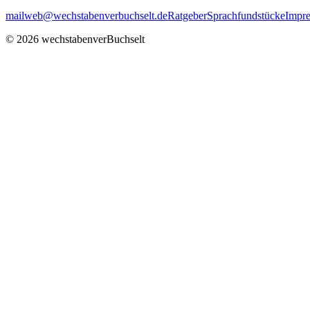
mailweb@wechstabenverbuchselt.de
Ratgeber
Sprachfundstücke
Impr
© 2026 wechstabenverBuchselt