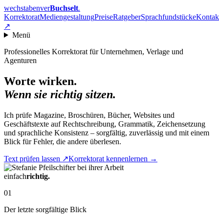
wechstabenver
Buchselt
.
Korrektorat
Mediengestaltung
Preise
Ratgeber
Sprachfundstücke
Kontak
↗
Menü
Professionelles Korrektorat für Unternehmen, Verlage und
Agenturen
Worte wirken.
Wenn sie richtig sitzen.
Ich prüfe Magazine, Broschüren, Bücher, Websites und
Geschäftstexte auf Rechtschreibung, Grammatik, Zeichensetzung
und sprachliche Konsistenz – sorgfältig, zuverlässig und mit einem
Blick für Fehler, die andere überlesen.
Text prüfen lassen
↗
Korrektorat kennenlernen
→
einfach
richtig.
01
Der letzte sorgfältige Blick