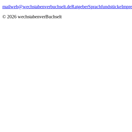
mailweb@wechstabenverbuchselt.de
Ratgeber
Sprachfundstücke
Impr
© 2026 wechstabenverBuchselt