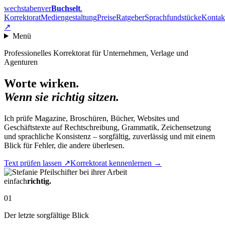
wechstabenver
Buchselt
.
Korrektorat
Mediengestaltung
Preise
Ratgeber
Sprachfundstücke
Kontak
↗
Menü
Professionelles Korrektorat für Unternehmen, Verlage und
Agenturen
Worte wirken.
Wenn sie richtig sitzen.
Ich prüfe Magazine, Broschüren, Bücher, Websites und
Geschäftstexte auf Rechtschreibung, Grammatik, Zeichensetzung
und sprachliche Konsistenz – sorgfältig, zuverlässig und mit einem
Blick für Fehler, die andere überlesen.
Text prüfen lassen
↗
Korrektorat kennenlernen
→
einfach
richtig.
01
Der letzte sorgfältige Blick